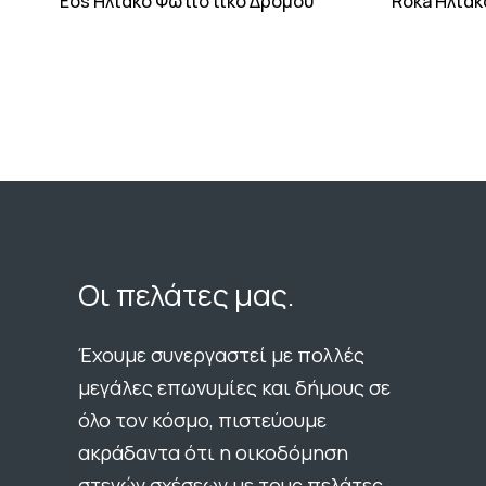
Eos Ηλιακό Φωτιστικό Δρόμου
Roka Ηλια
Οι πελάτες μας.
Έχουμε συνεργαστεί με πολλές
μεγάλες επωνυμίες και δήμους σε
όλο τον κόσμο, πιστεύουμε
ακράδαντα ότι η οικοδόμηση
στενών σχέσεων με τους πελάτες